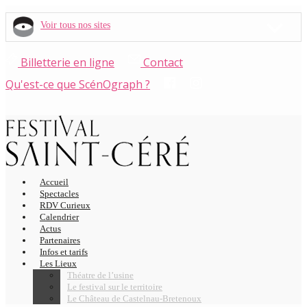
Voir tous nos sites
Billetterie en ligne
Contact
Qu'est-ce que ScénOgraph ?
Accueil
Spectacles
RDV Curieux
Calendrier
Actus
Partenaires
Infos et tarifs
Les Lieux
Théatre de l’usine
Le festival sur le territoire
Le Château de Castelnau-Bretenoux