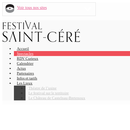
Voir tous nos sites
Accueil
Spectacles
RDV Curieux
Calendrier
Actus
Partenaires
Infos et tarifs
Les Lieux
Théatre de l’usine
Le festival sur le territoire
Le Château de Castelnau-Bretenoux
APÉRITIF RENCONT