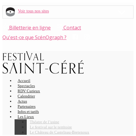
Voir tous nos sites
Billetterie en ligne
Contact
Qu'est-ce que ScénOgraph ?
Accueil
Spectacles
RDV Curieux
Calendrier
Actus
Partenaires
Infos et tarifs
Les Lieux
Théatre de l’usine
Le festival sur le territoire
Le Château de Castelnau-Bretenoux