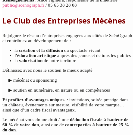
Renseignements
: Alice Fighiera, responsable de la billetterie /
public@scenograph.fr
/ 05 65 38 28 08
Le Club des Entreprises Mécènes
Rejoignez le réseau d’entreprises engagées aux côtés de ScénOgraph
et contribuez au développement de :
la
création et la diffusion
du spectacle vivant
l’éducation artistique
auprès des jeunes et de tous les publics
la
valorisation
de notre territoire
Définissez avec nous le soutien le mieux adapté
▶ mécénat ou sponsoring
▶ soutien en numéraire, en nature ou en compétences
Et profitez d’avantages uniques
: invitations, soirée prestige dans
un château, événements sur mesure, visibilité de votre marque…
ainsi que d’un cadre fiscal avantageux.
Le mécénat vous donne droit à une
déduction fiscale à hauteur de
60 % de votre don
, ainsi que de
contreparties à hauteur de 25 %
du don
.