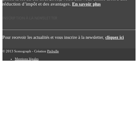
réduction d’impôt et des avantages.
En savoir plus
INSCRIPTION À LA NEWSLETTER
Pour recevoir les actualités et vous inscrire à la newsletter,
cliquez ici
© 2013 Scenograph - Création
Pixbulle
Mentions légales