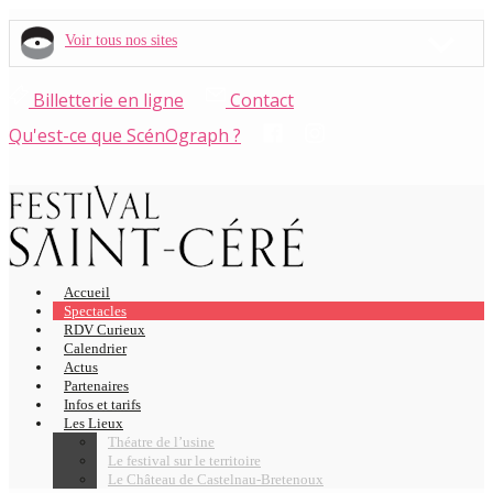
Voir tous nos sites
Billetterie en ligne
Contact
Qu'est-ce que ScénOgraph ?
Accueil
Spectacles
RDV Curieux
Calendrier
Actus
Partenaires
Infos et tarifs
Les Lieux
Théatre de l’usine
Le festival sur le territoire
Le Château de Castelnau-Bretenoux