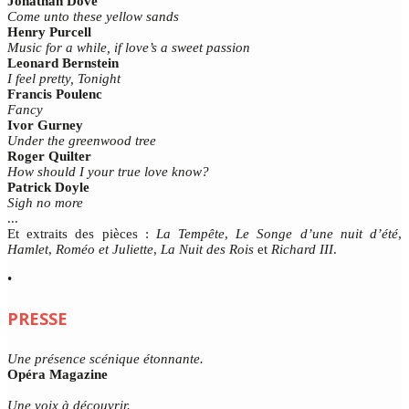
Jonathan Dove
Come unto these yellow sands
Henry Purcell
Music for a while, if love’s a sweet passion
Leonard Bernstein
I feel pretty, Tonight
Francis Poulenc
Fancy
Ivor Gurney
Under the greenwood tree
Roger Quilter
How should I your true love know?
Patrick Doyle
Sigh no more
...
Et extraits des pièces :
La Tempête
,
Le Songe d’une nuit d’été
,
Hamlet
,
Roméo et Juliette
,
La Nuit des Rois
et
Richard III
.
•
PRESSE
Une présence scénique étonnante.
Opéra Magazine
Une voix à découvrir.