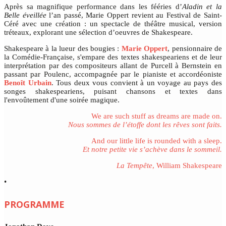
Après sa magnifique performance dans les fééries d’
Aladin et la
Belle éveillée
l’an passé, Marie Oppert revient au Festival de Saint-
Céré avec une création : un spectacle de théâtre musical, version
tréteaux, explorant une sélection d’oeuvres de Shakespeare.
Shakespeare à la lueur des bougies :
Marie Oppert
, pensionnaire de
la Comédie-Française, s'empare des textes shakespeariens et de leur
interprétation par des compositeurs allant de Purcell à Bernstein en
passant par Poulenc, accompagnée par le pianiste et accordéoniste
Benoît Urbain
. Tous deux vous convient à un voyage au pays des
songes shakespeariens, puisant chansons et textes dans
l'envoûtement d'une soirée magique.
We are such stuff as dreams are made on.
Nous sommes de l’étoffe dont les rêves sont faits.
And our little life is rounded with a sleep.
Et notre petite vie s’achève dans le sommeil.
La Tempête
, William Shakespeare
•
PROGRAMME