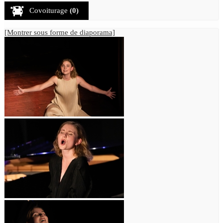
Covoiturage
(0)
[Montrer sous forme de diaporama]