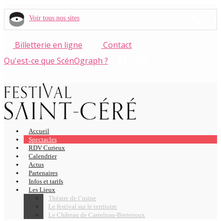
Voir tous nos sites
Billetterie en ligne
Contact
Qu'est-ce que ScénOgraph ?
Accueil
Spectacles
RDV Curieux
Calendrier
Actus
Partenaires
Infos et tarifs
Les Lieux
Théatre de l’usine
Le festival sur le territoire
Le Château de Castelnau-Bretenoux