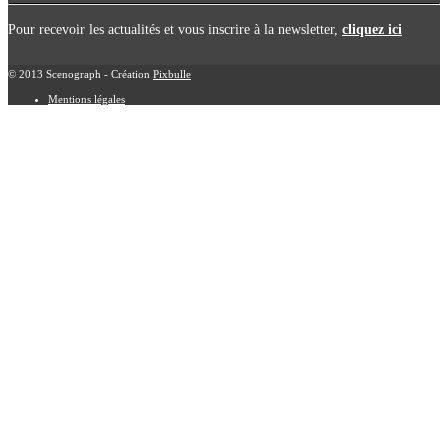
Pour recevoir les actualités et vous inscrire à la newsletter,
cliquez ici
© 2013 Scenograph - Création
Pixbulle
Mentions légales