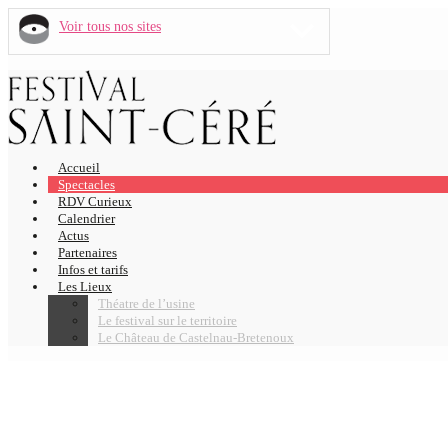
Voir tous nos sites
Accueil
Spectacles
RDV Curieux
Calendrier
Actus
Partenaires
Infos et tarifs
Les Lieux
Théatre de l’usine
Le festival sur le territoire
Le Château de Castelnau-Bretenoux
BAL'OGRAPH L.O.V.E