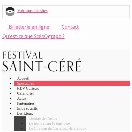
Voir tous nos sites
Billetterie en ligne
Contact
Qu'est-ce que ScénOgraph ?
Accueil
Spectacles
RDV Curieux
Calendrier
Actus
Partenaires
Infos et tarifs
Les Lieux
Théatre de l’usine
Le festival sur le territoire
Le Château de Castelnau-Bretenoux