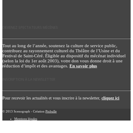
DEVENEZ SPECTATEURS MÉCÈNES
Tout au long de l’année, soutenez la culture de service public,
contribuez au rayonnement culturel du Théâtre de l’Usine et du
Festival de Saint-Céré. Éligible au dispositif du mécénat individuel
(selon la loi du 1er août 2003), votre don vous donne droit à une
réduction d’impôt et des avantages.
En savoir plus
INSCRIPTION À LA NEWSLETTER
Pour recevoir les actualités et vous inscrire à la newsletter,
cliquez ici
© 2013 Scenograph - Création
Pixbulle
Mentions légales