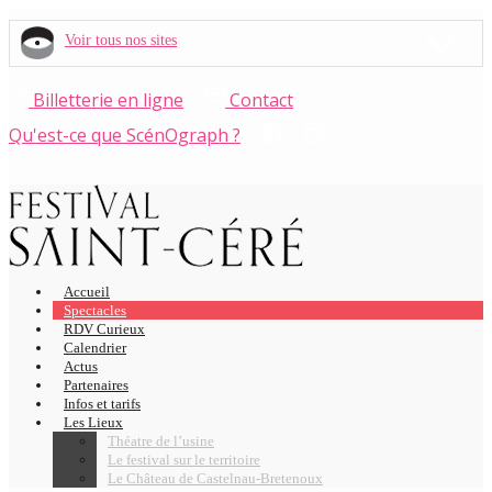
Voir tous nos sites
Billetterie en ligne
Contact
Qu'est-ce que ScénOgraph ?
Accueil
Spectacles
RDV Curieux
Calendrier
Actus
Partenaires
Infos et tarifs
Les Lieux
Théatre de l’usine
Le festival sur le territoire
Le Château de Castelnau-Bretenoux