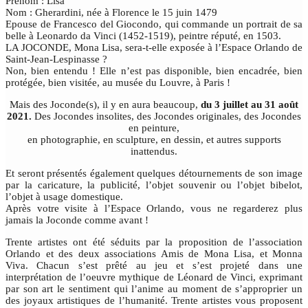
Prénom : Lisa
Nom : Gherardini, née à Florence le 15 juin 1479
Epouse de Francesco del Giocondo, qui commande un portrait de sa
belle à Leonardo da Vinci (1452-1519), peintre réputé, en 1503.
LA JOCONDE, Mona Lisa, sera-t-elle exposée à l’Espace Orlando de
Saint-Jean-Lespinasse ?
Non, bien entendu ! Elle n’est pas disponible, bien encadrée, bien
protégée, bien visitée, au musée du Louvre, à Paris !
Mais des Joconde(s), il y en aura beaucoup,
du 3 juillet au 31 août
2021.
Des Jocondes insolites, des Jocondes originales, des Jocondes
en peinture,
en photographie, en sculpture, en dessin, et autres supports
inattendus.
Et seront présentés également quelques détournements de son image
par la caricature, la publicité, l’objet souvenir ou l’objet bibelot,
l’objet à usage domestique.
Après votre visite à l’Espace Orlando, vous ne regarderez plus
jamais la Joconde comme avant !
Trente artistes ont été séduits par la proposition de l’association
Orlando et des deux associations Amis de Mona Lisa, et Monna
Viva. Chacun s’est prêté au jeu et s’est projeté dans une
interprétation de l’oeuvre mythique de Léonard de Vinci, exprimant
par son art le sentiment qui l’anime au moment de s’approprier un
des joyaux artistiques de l’humanité. Trente artistes vous proposent