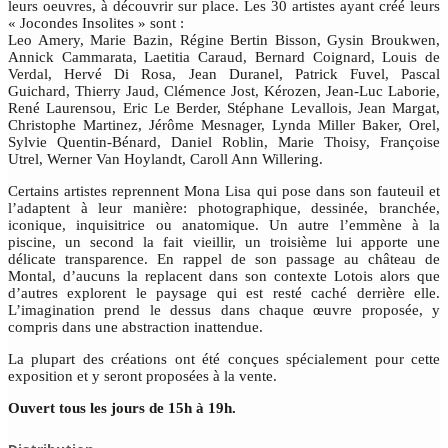
leurs oeuvres, à découvrir sur place. Les 30 artistes ayant créé leurs
« Jocondes Insolites » sont :
Leo Amery, Marie Bazin, Régine Bertin Bisson, Gysin Broukwen,
Annick Cammarata, Laetitia Caraud, Bernard Coignard, Louis de
Verdal, Hervé Di Rosa, Jean Duranel, Patrick Fuvel, Pascal
Guichard, Thierry Jaud, Clémence Jost, Kérozen, Jean-Luc Laborie,
René Laurensou, Eric Le Berder, Stéphane Levallois, Jean Margat,
Christophe Martinez, Jérôme Mesnager, Lynda Miller Baker, Orel,
Sylvie Quentin-Bénard, Daniel Roblin, Marie Thoisy, Françoise
Utrel, Werner Van Hoylandt, Caroll Ann Willering.
Certains artistes reprennent Mona Lisa qui pose dans son fauteuil et
l’adaptent à leur manière: photographique, dessinée, branchée,
iconique, inquisitrice ou anatomique. Un autre l’emmène à la
piscine, un second la fait vieillir, un troisième lui apporte une
délicate transparence. En rappel de son passage au château de
Montal, d’aucuns la replacent dans son contexte Lotois alors que
d’autres explorent le paysage qui est resté caché derrière elle.
L’imagination prend le dessus dans chaque œuvre proposée, y
compris dans une abstraction inattendue.
La plupart des créations ont été conçues spécialement pour cette
exposition et y seront proposées à la vente.
Ouvert tous les jours de 15h à 19h.