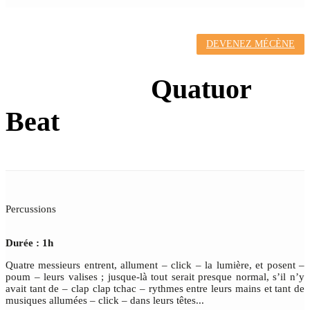
DEVENEZ MÉCÈNE
CLICK'N
DRUMS !
Quatuor
Beat
Percussions
Durée : 1h
Quatre messieurs entrent, allument – click – la lumière, et posent –
poum – leurs valises ; jusque-là tout serait presque normal, s’il n’y
avait tant de – clap clap tchac – rythmes entre leurs mains et tant de
musiques allumées – click – dans leurs têtes...