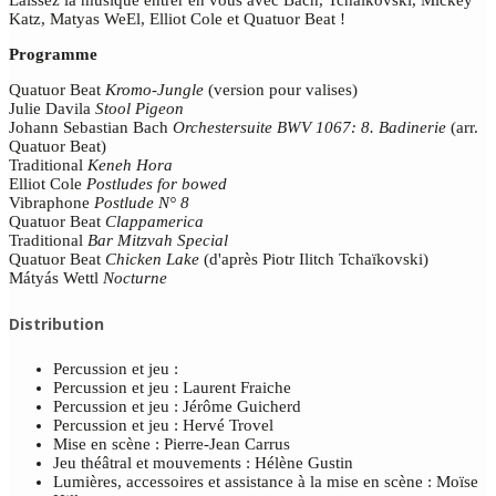
Katz, Matyas WeEl, Elliot Cole et Quatuor Beat !
Programme
Quatuor Beat
Kromo-Jungle
(version pour valises)
Julie Davila
Stool Pigeon
Johann Sebastian Bach
Orchestersuite BWV 1067: 8. Badinerie
(arr.
Quatuor Beat)
Traditional
Keneh Hora
Elliot Cole
Postludes for bowed
Vibraphone
Postlude N° 8
Quatuor Beat
Clappamerica
Traditional
Bar Mitzvah Special
Quatuor Beat
Chicken Lake
(d'après Piotr Ilitch Tchaïkovski)
Mátyás Wettl
Nocturne
Distribution
Percussion et jeu :
Percussion et jeu : Laurent Fraiche
Percussion et jeu : Jérôme Guicherd
Percussion et jeu : Hervé Trovel
Mise en scène : Pierre-Jean Carrus
Jeu théâtral et mouvements : Hélène Gustin
Lumières, accessoires et assistance à la mise en scène : Moïse