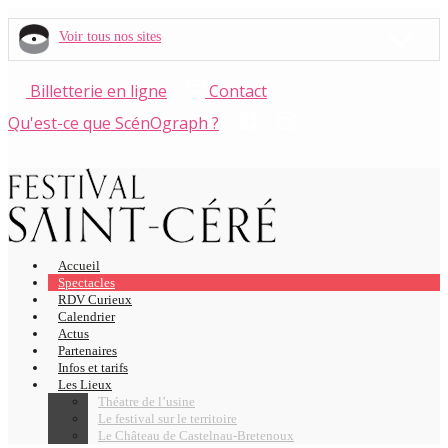
Voir tous nos sites
Billetterie en ligne
Contact
Qu'est-ce que ScénOgraph ?
Accueil
Spectacles
RDV Curieux
Calendrier
Actus
Partenaires
Infos et tarifs
Les Lieux
Théatre de l’usine
Le festival sur le territoire
Le Château de Castelnau-Bretenoux