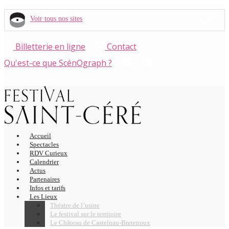
Voir tous nos sites
Billetterie en ligne
Contact
Qu'est-ce que ScénOgraph ?
Accueil
Spectacles
RDV Curieux
Calendrier
Actus
Partenaires
Infos et tarifs
Les Lieux
Théatre de l’usine
Le festival sur le territoire
Le Château de Castelnau-Bretenoux