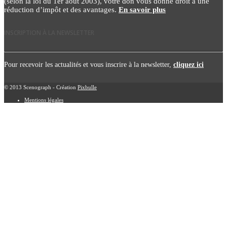
(selon la loi du 1er août 2003), votre don vous donne droit à une
réduction d’impôt et des avantages.
En savoir plus
INSCRIPTION À LA NEWSLETTER
Pour recevoir les actualités et vous inscrire à la newsletter,
cliquez ici
© 2013 Scenograph - Création
Pixbulle
Mentions légales