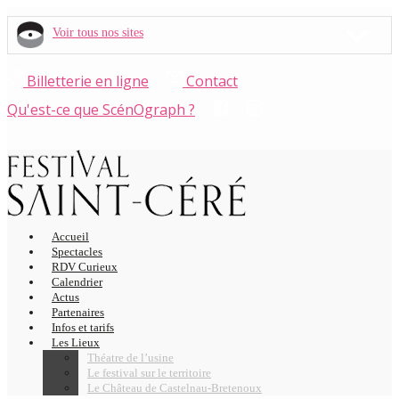
Voir tous nos sites
Billetterie en ligne
Contact
Qu'est-ce que ScénOgraph ?
Accueil
Spectacles
RDV Curieux
Calendrier
Actus
Partenaires
Infos et tarifs
Les Lieux
Théatre de l’usine
Le festival sur le territoire
Le Château de Castelnau-Bretenoux