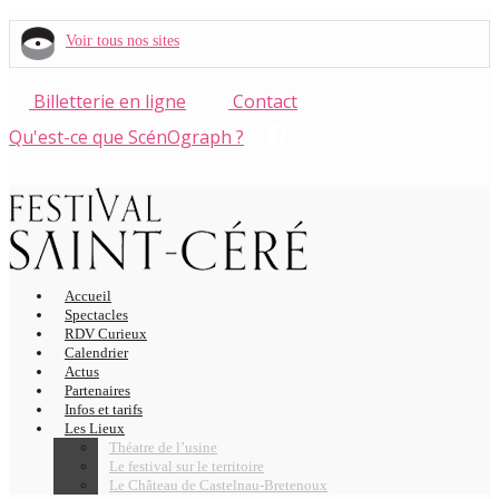
Voir tous nos sites
Billetterie en ligne
Contact
Qu'est-ce que ScénOgraph ?
Accueil
Spectacles
RDV Curieux
Calendrier
Actus
Partenaires
Infos et tarifs
Les Lieux
Théatre de l’usine
Le festival sur le territoire
Le Château de Castelnau-Bretenoux