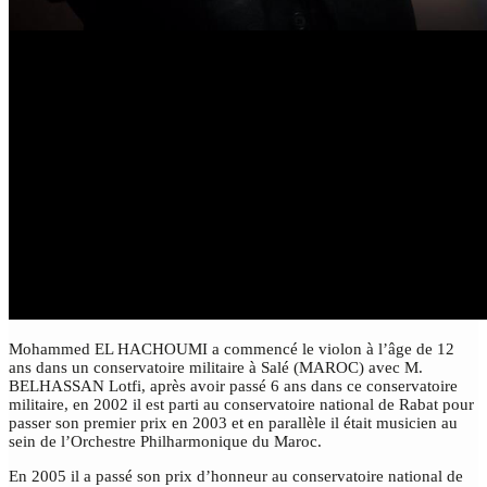
Mohammed EL HACHOUMI a commencé le violon à l’âge de 12
ans dans un conservatoire militaire à Salé (MAROC) avec M.
BELHASSAN Lotfi, après avoir passé 6 ans dans ce conservatoire
militaire, en 2002 il est parti au conservatoire national de Rabat pour
passer son premier prix en 2003 et en parallèle il était musicien au
sein de l’Orchestre Philharmonique du Maroc.
En 2005 il a passé son prix d’honneur au conservatoire national de