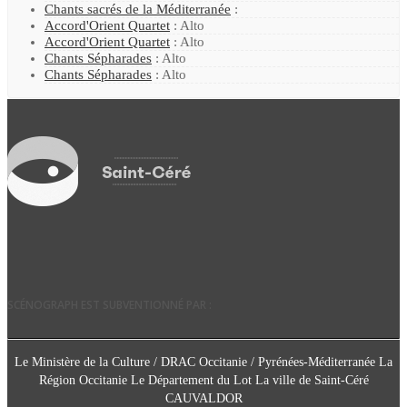
Chants sacrés de la Méditerranée
:
Accord'Orient Quartet
: Alto
Accord'Orient Quartet
: Alto
Chants Sépharades
: Alto
Chants Sépharades
: Alto
SCÉNOGRAPH EST SUBVENTIONNÉ PAR :
Le Ministère de la Culture / DRAC Occitanie / Pyrénées-Méditerranée La
Région Occitanie Le Département du Lot La ville de Saint-Céré
CAUVALDOR