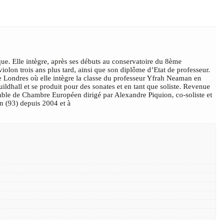
ue. Elle intègre, après ses débuts au conservatoire du 8ème
olon trois ans plus tard, ainsi que son diplôme d’Etat de professeur.
e Londres où elle intègre la classe du professeur Yfrah Neaman en
ildhall et se produit pour des sonates et en tant que soliste. Revenue
mble de Chambre Européen dirigé par Alexandre Piquion, co-soliste et
n (93) depuis 2004 et à