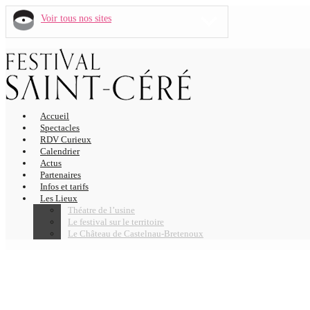
Voir tous nos sites
Accueil
Spectacles
RDV Curieux
Calendrier
Actus
Partenaires
Infos et tarifs
Les Lieux
Théatre de l’usine
Le festival sur le territoire
Le Château de Castelnau-Bretenoux
CAROLINE FLORENV