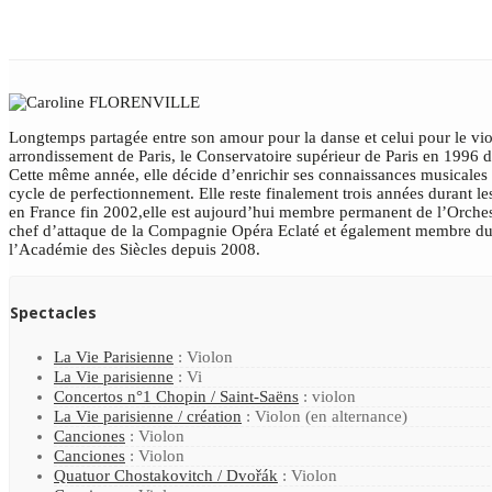
Longtemps partagée entre son amour pour la danse et celui pour le vio
arrondissement de Paris, le Conservatoire supérieur de Paris en 1996 d
Cette même année, elle décide d’enrichir ses connaissances musicales 
cycle de perfectionnement. Elle reste finalement trois années durant le
en France fin 2002,elle est aujourd’hui membre permanent de l’Orches
chef d’attaque de la Compagnie Opéra Eclaté et également membre du q
l’Académie des Siècles depuis 2008.
Spectacles
La Vie Parisienne
: Violon
La Vie parisienne
: Vi
Concertos n°1 Chopin / Saint-Saëns
: violon
La Vie parisienne / création
: Violon (en alternance)
Canciones
: Violon
Canciones
: Violon
Quatuor Chostakovitch / Dvořák
: Violon