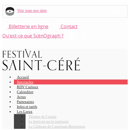
Voir tous nos sites
Billetterie en ligne
Contact
Qu'est-ce que ScénOgraph ?
Accueil
Spectacles
RDV Curieux
Calendrier
Actus
Partenaires
Infos et tarifs
Les Lieux
Théatre de l’usine
Le festival sur le territoire
Le Château de Castelnau-Bretenoux