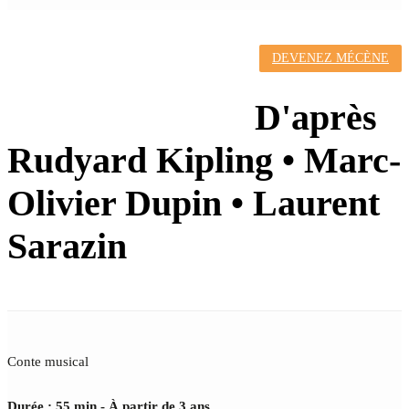
DEVENEZ MÉCÈNE
HISTOIRES
COMME ÇA
D'après
Rudyard Kipling • Marc-
Olivier Dupin • Laurent
Sarazin
Conte musical
Durée : 55 min - À partir de 3 ans