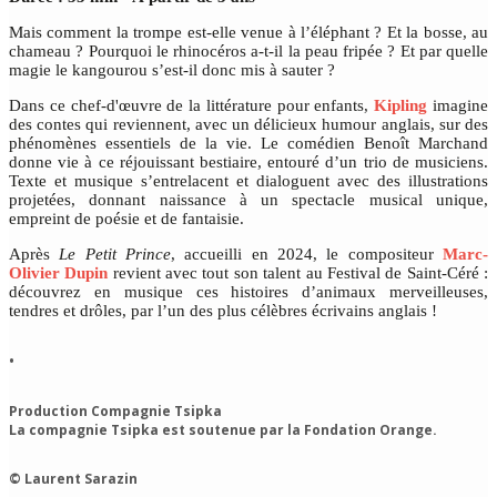
Mais comment la trompe est-elle venue à l’éléphant ? Et la bosse, au
chameau ? Pourquoi le rhinocéros a-t-il la peau fripée ? Et par quelle
magie le kangourou s’est-il donc mis à sauter ?
Dans ce chef-d'œuvre de la littérature pour enfants,
Kipling
imagine
des contes qui reviennent, avec un délicieux humour anglais, sur des
phénomènes essentiels de la vie. Le comédien Benoît Marchand
donne vie à ce réjouissant bestiaire, entouré d’un trio de musiciens.
Texte et musique s’entrelacent et dialoguent avec des illustrations
projetées, donnant naissance à un spectacle musical unique,
empreint de poésie et de fantaisie.
Après
Le Petit Prince
, accueilli en 2024, le compositeur
Marc-
Olivier Dupin
revient avec tout son talent au Festival de Saint-Céré :
découvrez en musique ces histoires d’animaux merveilleuses,
tendres et drôles, par l’un des plus célèbres écrivains anglais !
•
Production Compagnie Tsipka
La compagnie Tsipka est soutenue par la Fondation Orange.
© Laurent Sarazin