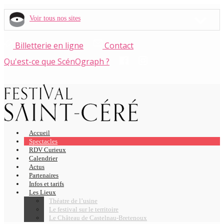
Voir tous nos sites
Billetterie en ligne
Contact
Qu'est-ce que ScénOgraph ?
Accueil
Spectacles
RDV Curieux
Calendrier
Actus
Partenaires
Infos et tarifs
Les Lieux
Théatre de l’usine
Le festival sur le territoire
Le Château de Castelnau-Bretenoux