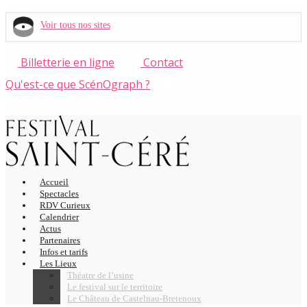
Voir tous nos sites
Billetterie en ligne
Contact
Qu'est-ce que ScénOgraph ?
Accueil
Spectacles
RDV Curieux
Calendrier
Actus
Partenaires
Infos et tarifs
Les Lieux
Théatre de l’usine
Le festival sur le territoire
Le Château de Castelnau-Bretenoux