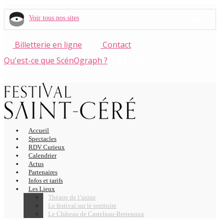
Voir tous nos sites
Billetterie en ligne
Contact
Qu'est-ce que ScénOgraph ?
Accueil
Spectacles
RDV Curieux
Calendrier
Actus
Partenaires
Infos et tarifs
Les Lieux
Théatre de l’usine
Le festival sur le territoire
Le Château de Castelnau-Bretenoux