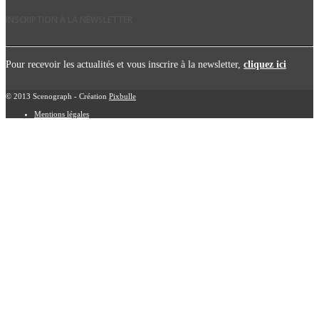
INSCRIPTION À LA NEWSLETTER
Pour recevoir les actualités et vous inscrire à la newsletter,
cliquez ici
© 2013 Scenograph - Création
Pixbulle
Mentions légales