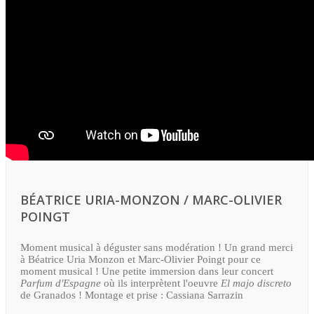
BÉATRICE URIA-MONZON / MARC-OLIVIER
POINGT
Moment musical à déguster sans modération !
Un grand merci
à Béatrice Uria Monzon et Marc-Olivier Poingt pour ce
moment musical ! Une petite immersion dans leur concert
Parfum d'Espagne
où ils interprètent l'oeuvre
El majo discreto
de Granados ! Montage et prise : Cassiana Sarrazin