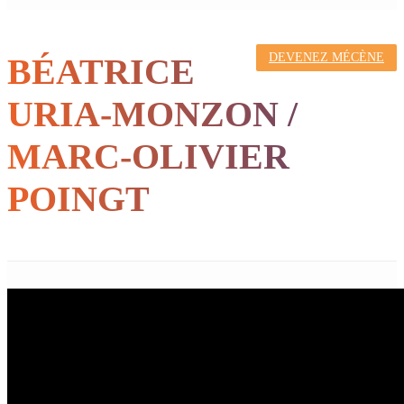
DEVENEZ MÉCÈNE
BÉATRICE
URIA-MONZON /
MARC-OLIVIER
POINGT