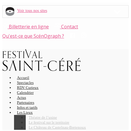
Voir tous nos sites
Billetterie en ligne
Contact
Qu'est-ce que ScénOgraph ?
Accueil
Spectacles
RDV Curieux
Calendrier
Actus
Partenaires
Infos et tarifs
Les Lieux
Théatre de l’usine
Le festival sur le territoire
Le Château de Castelnau-Bretenoux