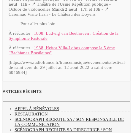
août
| 11h - 📍 Théâtre de l'Usine Répétition publique -
Octuor de violoncelles
Mardi 2 août
| 17h et 18h - 📍
Carennac Visite flash - Le Château des Doyens
Pour aller plus loin
À réécouter :
1808, Ludwig van Beethoven : Création de la
Symphonie Pastorale
À réécouter :
1938, Heitor Villa-Lobos compose la 5 ème
"Bachianas Brasileiras"
[https://www.radiofrance.fr/francemusique/evenements/festival-
de-saint-cere-du-29-juillet-au-12-aout-2022-a-saint-cere-
6046984]
ARTICLES RÉCENTS
APPEL À BÉNÉVOLES
RESTAURATION
SCÉNOGRAPH RECRUTE SA / SON RESPONSABLE DE
LA COMMUNICATION
SCÉNOGRAPH RECRUTE SA DIRECTRICE / SON