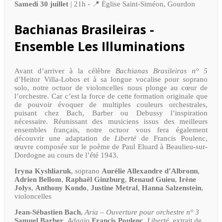
Samedi 30 juillet
| 21h - 📍 Église Saint-Siméon, Gourdon
Bachianas Brasileiras -
Ensemble Les Illuminations
Avant d’arriver à la célèbre
Bachianas Brasileiras n° 5
d’Heitor Villa-Lobos et à sa longue vocalise pour soprano
solo, notre octuor de violoncelles nous plonge au cœur de
l’orchestre. Car c’est la force de cette formation originale que
de pouvoir évoquer de multiples couleurs orchestrales,
puisant chez Bach, Barber ou Debussy l’inspiration
nécessaire. Réunissant des musiciens issus des meilleurs
ensembles français, notre octuor vous fera également
découvrir une adaptation de
Liberté
de Francis Poulenc,
œuvre composée sur le poème de Paul Eluard à Beaulieu-sur-
Dordogne au cours de l’été 1943.
Iryna Kyshliaruk
, soprano
Aurélie Allexandre d’Albronn
,
Adrien Bellom
,
Raphaël Ginzburg
,
Renaud Guieu
,
Irène
Jolys
,
Anthony Kondo
,
Justine Metral
,
Hanna
Salzenstein
,
violoncelles
Jean-Sébastien Bach
,
Aria – Ouverture pour orchestre n° 3
Samuel Barber
,
Adagio
Francis Poulenc
,
Liberté,
extrait de