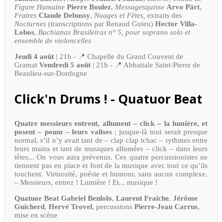
Figure Humaine
Pierre Boulez
,
Messagesquisse
Arvo Pärt
,
Fratres
Claude Debussy
,
Nuages et Fêtes,
extraits des
Nocturnes
(transcriptions par Renaud Guieu)
Hector Villa-
Lobos
,
Bachianas Brasileiras n° 5, pour soprano solo et
ensemble de violoncelles
Jeudi 4 août
| 21h - 📍 Chapelle du Grand Couvent de
Gramat
Vendredi 5 août
| 21h - 📍 Abbatiale Saint-Pierre de
Beaulieu-sur-Dordogne
Click'n Drums ! - Quatuor Beat
Quatre messieurs entrent, allument – click – la lumière, et
posent – poum – leurs valises
; jusque-là tout serait presque
normal, s’il n’y avait tant de – clap clap tchac – rythmes entre
leurs mains et tant de musiques allumées – click – dans leurs
têtes... On vous aura prévenus. Ces quatre percussionistes ne
tiennent pas en place et font de la musique avec tout ce qu’ils
touchent. Virtuosité, poésie et humour, sans aucun complexe.
– Messieurs, entrez ! Lumière ! Et... musique !
Quatuor Beat Gabriel Benlolo
,
Laurent Fraiche
,
Jérôme
Guicherd
,
Hervé Trovel
, percussions
Pierre-Jean Carrus
,
mise en scène