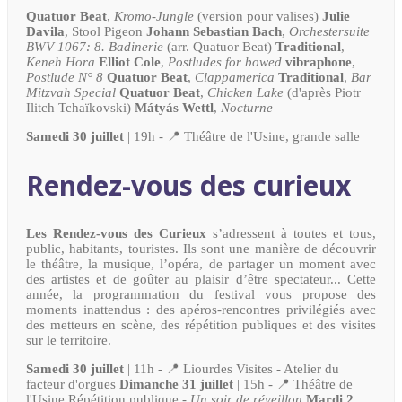
Quatuor Beat
,
Kromo-Jungle
(version pour valises)
Julie
Davila
, Stool Pigeon
Johann Sebastian Bach
,
Orchestersuite
BWV 1067: 8. Badinerie
(arr. Quatuor Beat)
Traditional
,
Keneh Hora
Elliot Cole
,
Postludes for bowed
vibraphone
,
Postlude N° 8
Quatuor Beat
,
Clappamerica
Traditional
,
Bar
Mitzvah Special
Quatuor Beat
,
Chicken Lake
(d'après Piotr
Ilitch Tchaïkovski)
Mátyás Wettl
,
Nocturne
Samedi 30 juillet
| 19h - 📍 Théâtre de l'Usine, grande salle
Rendez-vous des curieux
Les Rendez-vous des Curieux
s’adressent à toutes et tous,
public, habitants, touristes. Ils sont une manière de découvrir
le théâtre, la musique, l’opéra, de partager un moment avec
des artistes et de goûter au plaisir d’être spectateur... Cette
année, la programmation du festival vous propose des
moments inattendus : des apéros-rencontres privilégiés avec
des metteurs en scène, des répétition publiques et des visites
sur le territoire.
Samedi 30 juillet
| 11h - 📍 Liourdes Visites - Atelier du
facteur d'orgues
Dimanche 31 juillet
| 15h - 📍 Théâtre de
l'Usine Répétition publique -
Un soir de réveillon
Mardi 2