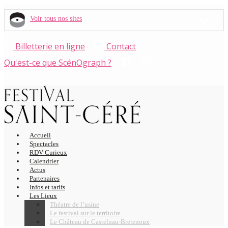
Voir tous nos sites
Billetterie en ligne
Contact
Qu'est-ce que ScénOgraph ?
Accueil
Spectacles
RDV Curieux
Calendrier
Actus
Partenaires
Infos et tarifs
Les Lieux
Théatre de l’usine
Le festival sur le territoire
Le Château de Castelnau-Bretenoux