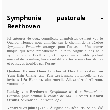
Symphonie pastorale -
Beethoven
Ici entourés de deux complices, chambristes de haut vol, le
Quatuor Hermès nous emmène sur le chemin de la célèbre
Symphonie Pastorale
, arrangée pour l’occasion. Une œuvre
unique qui reste probablement la plus originale des neuf
symphonies de Beethoven, et propose un véritable portrait
musical de la nature, traversant différentes scènes bucoliques
et paysages troublés par l’orage.
Quatuor Hermès
Omer Bouchez
et
Elise Liu
, violon
Lou
Yung-Hsin Chang
, alto
Yan Levionnois
, violoncelle Et ses
invitées
Léa Hennino
, alto
Aurélie Allexandre d’Albronn
,
violoncelle
Ludwig van Beethoven
,
Symphonie n° 6 « Pastorale »
(Version pour sextuor à cordes de M.G. Fischer)
Richard
Strauss
,
Sextuor de Capriccio, op.85
Vendredi 29 juillet
| 21h - 📍 Église des Récollets, Saint-Céré