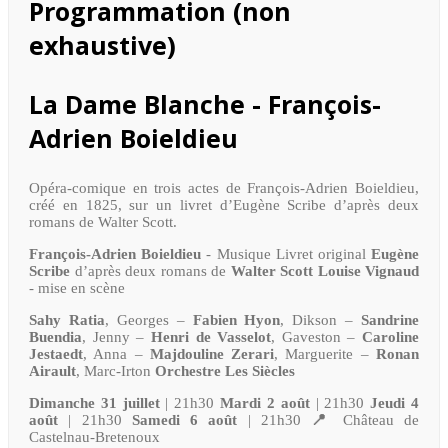
Programmation (non
exhaustive)
La Dame Blanche - François-
Adrien Boieldieu
Opéra-comique en trois actes de François-Adrien Boieldieu,
créé en 1825, sur un livret d’Eugène Scribe d’après deux
romans de Walter Scott.
François-Adrien Boieldieu
- Musique Livret original
Eugène
Scribe
d’après deux romans de
Walter Scott
Louise Vignaud
- mise en scène
Sahy Ratia
, Georges –
Fabien Hyon
, Dikson –
Sandrine
Buendia
, Jenny –
Henri de Vasselot
, Gaveston –
Caroline
Jestaedt
, Anna –
Majdouline Zerari
, Marguerite –
Ronan
Airault
, Marc-Irton
Orchestre Les Siècles
Dimanche 31 juillet
| 21h30
Mardi 2 août
| 21h30
Jeudi 4
août
| 21h30
Samedi 6 août
| 21h30
📍
Château de
Castelnau-Bretenoux