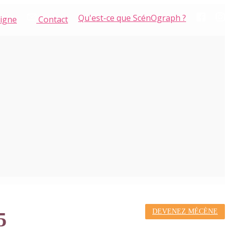
Qu'est-ce que ScénOgraph ?
ligne
Contact
DEVENEZ MÉCÈNE
5