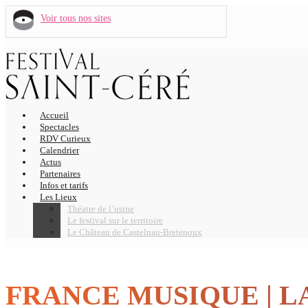
Voir tous nos sites
Accueil
Spectacles
RDV Curieux
Calendrier
Actus
Partenaires
Infos et tarifs
Les Lieux
Théatre de l’usine
Le festival sur le territoire
Le Château de Castelnau-Bretenoux
FRANCE MUSIQUE | LA